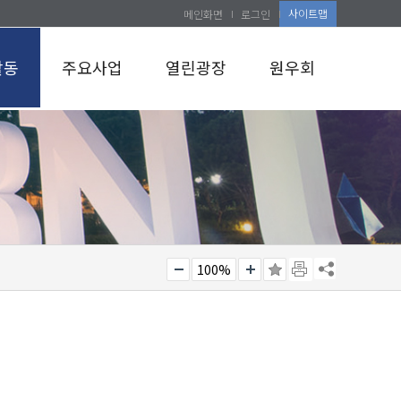
사이트맵
메인화면
로그인
활동
주요사업
열린광장
원우회
100%