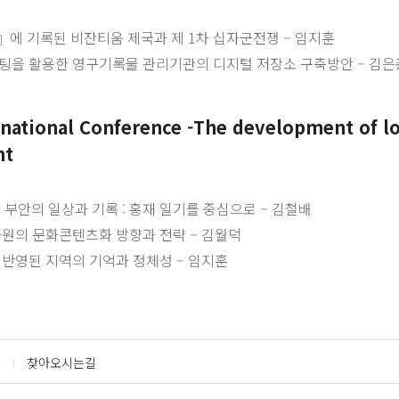
에 기록된 비잔티움 제국과 제 1차 십자군전쟁 – 임지훈
팅을 활용한 영구기록물 관리기관의 디지털 저장소 구축방안 – 김은
national Conference -The development of loca
nt
 부안의 일상과 기록 : 홍재 일기를 중심으로 – 김철배
자원의 문화콘텐츠화 방향과 전략 – 김월덕
 반영된 지역의 기억과 정체성 – 임지훈
찾아오시는길